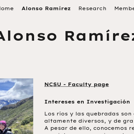
Home
Alonso Ramírez
Research
Membe
ip to main content
Skip to navigat
Alonso Ramíre
NCSU - Faculty page
Intereses en Investigación
Los ríos y las quebradas son
altamente diversos, y de gra
A pesar de ello, conocemos r