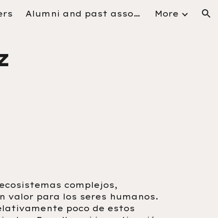
rs
Alumni and past associates
More
ion
z
 ecosistemas complejos,
n valor para los seres humanos.
elativamente poco de estos